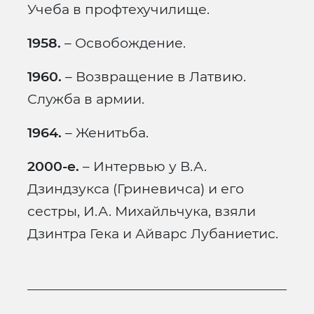
Учеба в профтехучилище.
1958.
– Освобождение.
1960.
– Возвращение в Латвию.
Служба в армии.
1964.
– Женитьба.
2000-е.
– Интервью у В.А.
Дзиндзукса (Гриневичса) и его
сестры, И.А. Михайльчука, взяли
Дзинтра Гека и Айварс Лубаниетис.