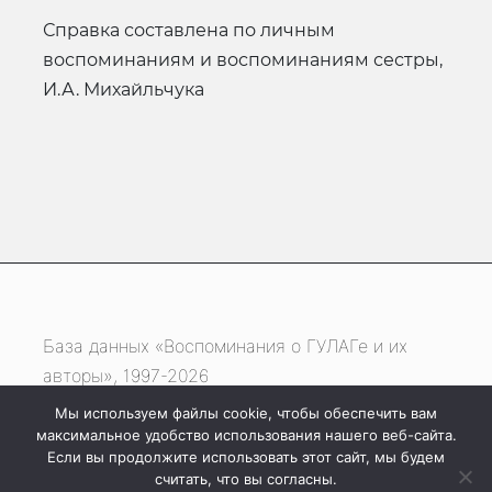
справка составлена по личным
воспоминаниям и воспоминаниям сестры,
И.А. Михайльчука
База данных «Воспоминания о ГУЛАГе и их
авторы», 1997-2026
Мы используем файлы cookie, чтобы обеспечить вам
Если вы нашли ошибку, выделите фрагмент
максимальное удобство использования нашего веб-сайта.
текста и нажмите одновременно
Если вы продолжите использовать этот сайт, мы будем
считать, что вы согласны.
клавиши
Ctrl
+
Enter