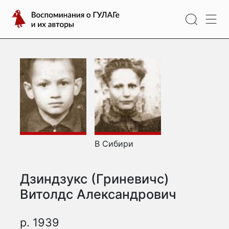
Перейти
Воспоминания
к
о
содержимому
ГУЛАГе
и
их
авторы
В Сибири
Дзиндзукс (Гриневичс)
Витолдс Александрович
р. 1939