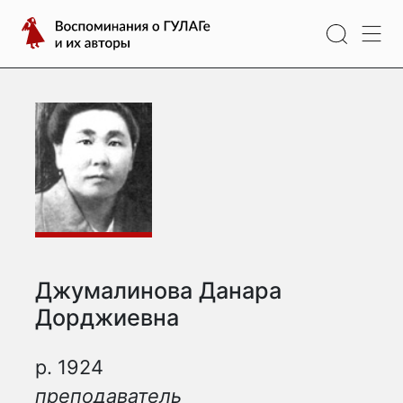
Перейти
Воспоминания
к
о
содержимому
ГУЛАГе
и
их
авторы
Джумалинова Данара
Дорджиевна
р. 1924
преподаватель