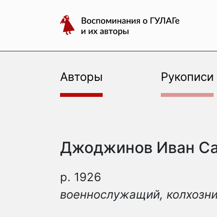
авторы
Перейти
Воспоминания
к
о
содержимому
ГУЛАГе
и
их
Авторы
Рукописи
авторы
Джоджинов Иван С
р. 1926
военнослужащий, колхозн