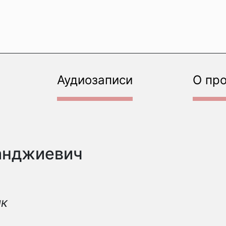
Аудиозаписи
О пр
анджиевич
ик