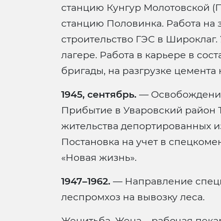
станцию Кунгур Молотовской (П
станцию Половинка. Работа на з
строительство ГЭС в Широклаг.
лагере. Работа в карьере в со
бригады, на разгрузке цемента
1945, сентябрь.
— Освобождение 
Прибытие в Уваровский район 
жительства депортированных и
Постановка на учет в спецкомен
«Новая жизнь».
1947–1962.
— Направление спецк
леспромхоз на вывозку леса.
Женитьба. Жена – рабочая пека