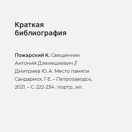
Краткая
библиография
Пожарский К.
Священник
Антоний Дземешкевич //
Дмитриев Ю. А. Место памяти
Сандармох. Г-Е. – Петрозаводск,
2021. – С. 222-234 : портр., ил.