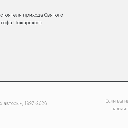
штофа Пожарского
Если вы н
х авторы», 1997-2026
нажмит