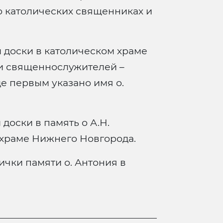
 о католических священниках и
 доски в католическом храме
и священнослужителей –
де первым указано имя о.
доски в память о А.Н.
храме Нижнего Новгорода.
ички памяти о. Антония в