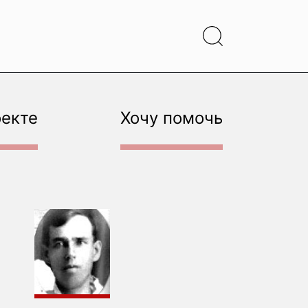
оекте
Хочу помочь