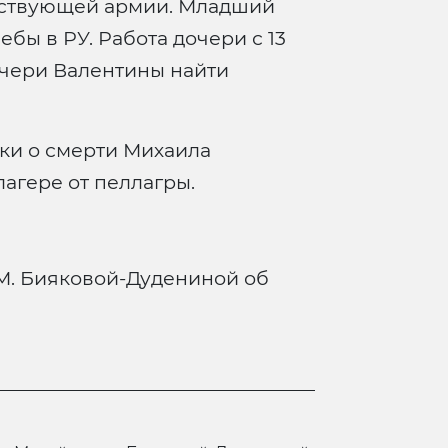
йствующей армии. Младший
ебы в РУ. Работа дочери с 13
очери Валентины найти
ки о смерти Михаила
лагере от пеллагры.
М. Бияковой-Дудениной об