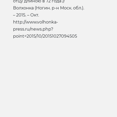
отцу длиною в 72 года //
Волхонка (Ногин. р-н Моск. обл.).
– 2015. – Окт.
http://www.volhonka-
press.ru/news.php?
point=2015/10/20151027094505