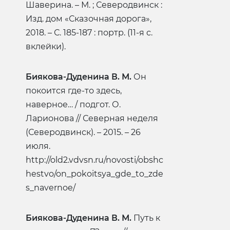
Шаверина. – М. ; Северодвинск :
Изд. дом «Сказочная дорога»,
2018. – С. 185-187 : портр. (11-я с.
вклейки).
Биякова-Дуденина В. М.
Он
покоится где-то здесь,
наверное… / подгот. О.
Ларионова // Северная неделя
(Северодвинск). – 2015. – 26
июля.
http://old2.vdvsn.ru/novosti/obshc
hestvo/on_pokoitsya_gde_to_zde
s_navernoe/
Биякова-Дуденина В. М.
Путь к