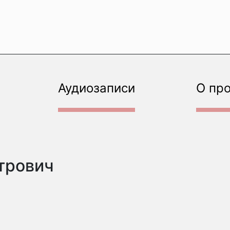
Аудиозаписи
О пр
трович