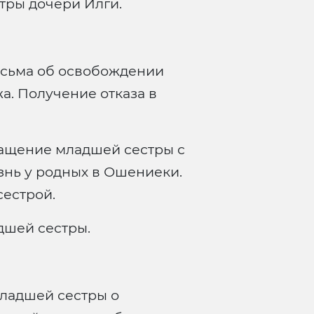
тры дочери Илги.
сьма об освобождении
а. Получение отказа в
ащение младшей сестры с
знь у родных в Ошениеки.
естрой.
дшей сестры.
ладшей сестры о