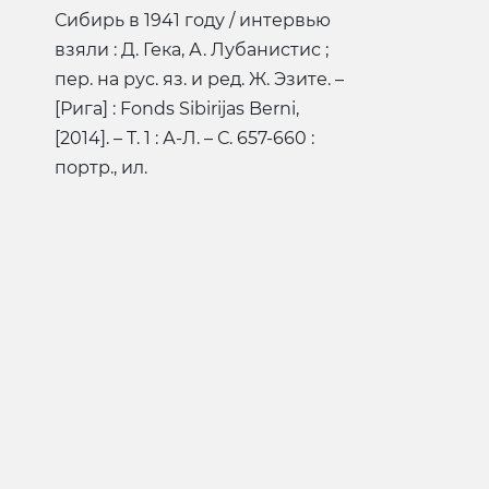
Сибирь в 1941 году / интервью
взяли : Д. Гека, А. Лубанистис ;
пер. на рус. яз. и ред. Ж. Эзите. –
[Рига] : Fonds Sibirijas Berni,
[2014]. – Т. 1 : А-Л. – С. 657-660 :
портр., ил.