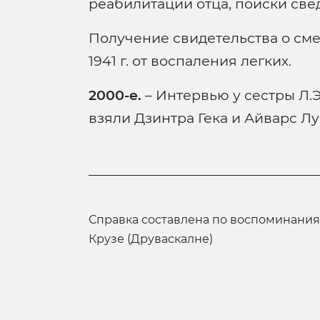
реабилитации отца, поиски свед
Получение свидетельства о сме
1941 г. от воспаления легких.
2000-е.
– Интервью у сестры Л.Э.
взяли Дзинтра Гека и Айварс Л
справка составлена по воспоминаниям сестры, Зигриды Эрнестовны
Крузе (Друваскалне)