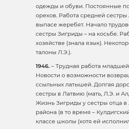
одежды и обуви. Постоянные пои
орехов. Работа средней сестры 
выпасе жеребят. Начало трудо
сестры Зигриды – на косьбе. Р
хозяйстве (знала язык). Некот
талоны Л.Э.).
1946.
– Трудная работа младшей 
Новости о возможности возвра
ссыльных латышей. Долгая дор
сестры в Латвию (мать, Л.Э. и А
Жизнь Зигриды у сестры отца в
района (в то время – Кулдигский
классе школы (хотя ей исполнило