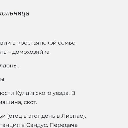
кольница
вии в крестьянской семье.
ть – домохозяйка.
лдоны.
ы.
ости Кулдигского уезда. В
машина, скот.
 (отец в этот день в Лиепае).
танция в Сандус. Передача