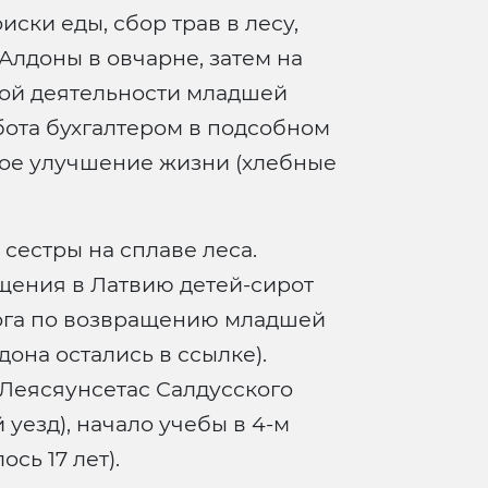
ски еды, сбор трав в лесу,
Алдоны в овчарне, затем на
вой деятельности младшей
абота бухгалтером в подсобном
орое улучшение жизни (хлебные
сестры на сплаве леса.
щения в Латвию детей-сирот
ога по возвращению младшей
лдона остались в ссылке).
 Леясяунсетас Салдусского
 уезд), начало учебы в 4-м
сь 17 лет).