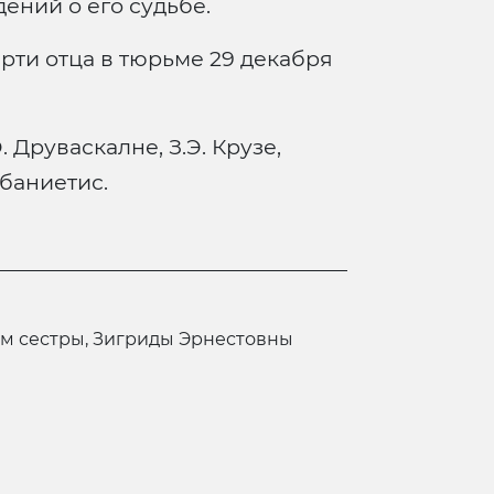
ений о его судьбе.
рти отца в тюрьме 29 декабря
 Друваскалне, З.Э. Крузе,
убаниетис.