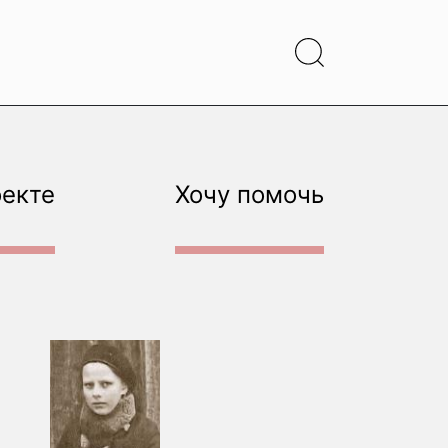
оекте
Хочу помочь