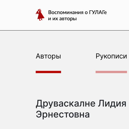
авторы
Перейти
Воспоминания
к
о
содержимому
ГУЛАГе
и
их
авторы
Авторы
Рукописи
Друваскалне Лидия
Эрнестовна