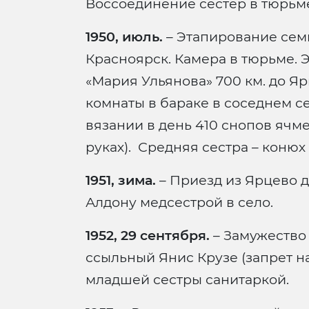
Воссоединение сестер в тюрьме
1950, июль.
– Этапирование семь
Красноярск. Камера в тюрьме. 
«Мария Ульянова» 700 км. до Я
комнаты в бараке в соседнем с
вязании в день 410 снопов ячм
руках). Средняя сестра – конюх 
1951, зима.
– Приезд из Ярцево д
Алдону медсестрой в село.
1952, 29 сентября.
– Замужество
ссыльный Янис Крузе (запрет н
младшей сестры санитаркой.