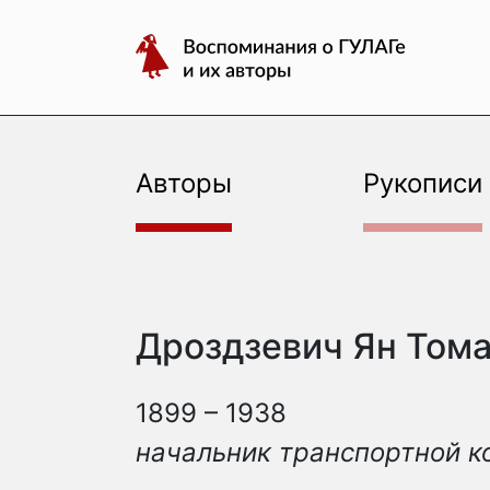
авторы
Перейти
Воспоминания
к
о
содержимому
ГУЛАГе
и
их
Авторы
Рукописи
авторы
Дроздзевич Ян Том
1899 – 1938
начальник транспортной к