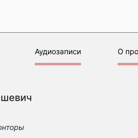
Аудиозаписи
О пр
ашевич
онторы