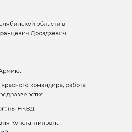
Челябинской области в
Францевич Дроздзевич,
 Армию.
 красного командира, работа
родразверстке.
рганы НКВД.
овия Константиновна