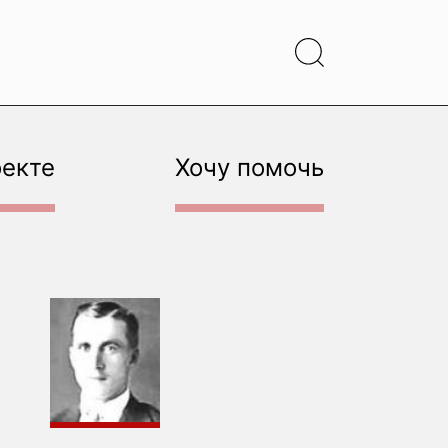
оекте
Хочу помочь