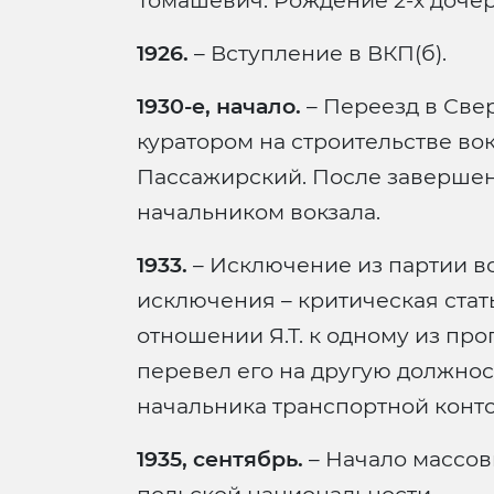
Томашевич. Рождение 2-х дочер
1926.
– Вступление в ВКП(б).
1930-е, начало.
– Переезд в Све
куратором на строительстве во
Пассажирский. После завершен
начальником вокзала.
1933.
– Исключение из партии во
исключения – критическая стать
отношении Я.Т. к одному из пр
перевел его на другую должнос
начальника транспортной конт
1935, сентябрь.
– Начало массов