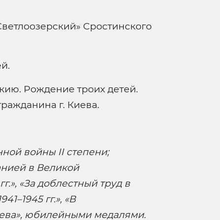
Светлоозерский» Сростинского
й.
кию. Рождение троих детей.
ражданина г. Киева.
ой войны II степени;
анией в Великой
г.», «За доблестный труд в
1–1945 гг.», «В
иева», юбилейными медалями.