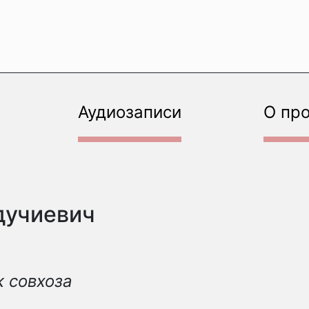
Аудиозаписи
О пр
дучиевич
 совхоза