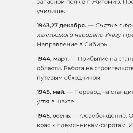
запасной полк в г. Житомир. По
училище.
1943,27 декабря.
—
Снятие с фр
калмыцкого народапо Указу Пр
Направление в Сибирь.
1944, март.
— Прибытие на стан
области. Работа на строительст
путевым обходчиком.
1945, май.
— Перевод на станцию
угля в шахте.
1945, осень.
— Освобождение. От
края к племянникам-сиротам. И