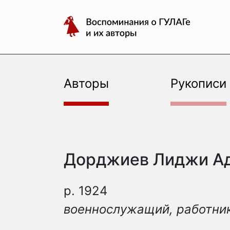
авторы
Перейти
Воспоминания
к
о
содержимому
ГУЛАГе
и
их
Авторы
Рукописи
авторы
Дорджиев Лиджи А
р. 1924
военнослужащий, работник