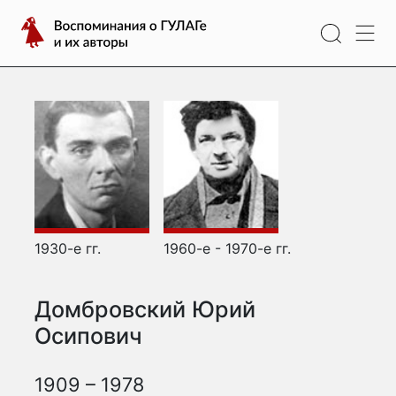
Перейти
Воспоминания
к
о
содержимому
ГУЛАГе
и
их
авторы
1930-е гг.
1960-е - 1970-е гг.
Домбровский Юрий
Осипович
1909 – 1978