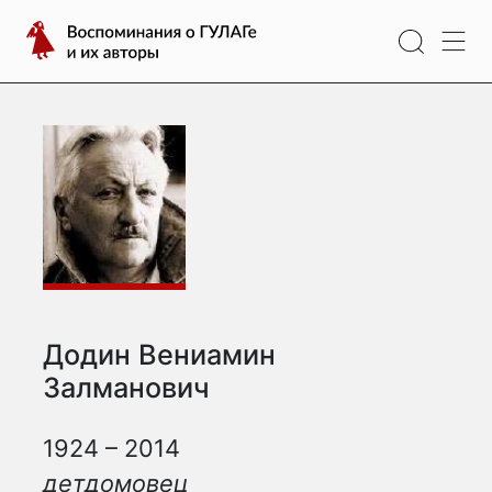
Перейти
Воспоминания
к
о
содержимому
ГУЛАГе
и
их
авторы
Додин Вениамин
Залманович
1924 – 2014
детдомовец