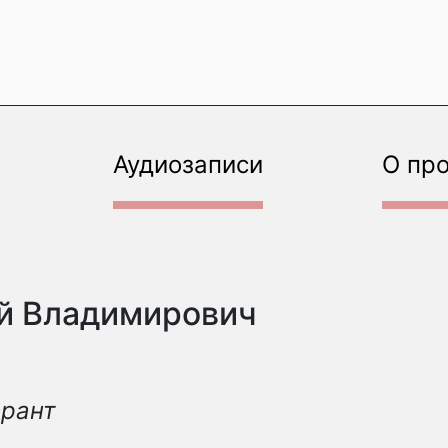
Аудиозаписи
О пр
й Владимирович
орант