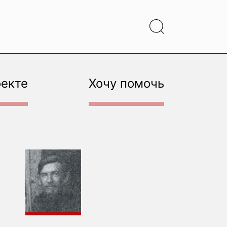
оекте
Хочу помочь