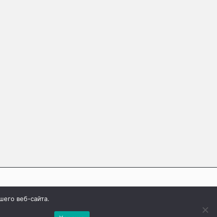
шего веб-сайта.
ашли ошибку, выделите фрагмент текста и
.
е одновременно клавиши
Ctrl
+
Enter