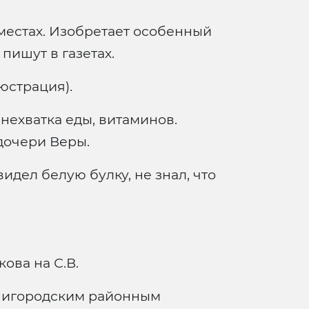
местах. Изобретает особенный
пишут в газетах.
юстрация).
 нехватка еды, витаминов.
дочери Веры.
дел белую булку, не знал, что
ова на С.В.
нигородским районным