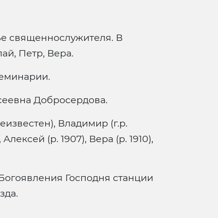
ье священнослужителя. В
ай, Петр, Вера.
семинарии.
сеевна Добросердова.
еизвестен), Владимир (г.р.
Алексей (р. 1907), Вера (р. 1910),
Богоявления Господня станции
зда.