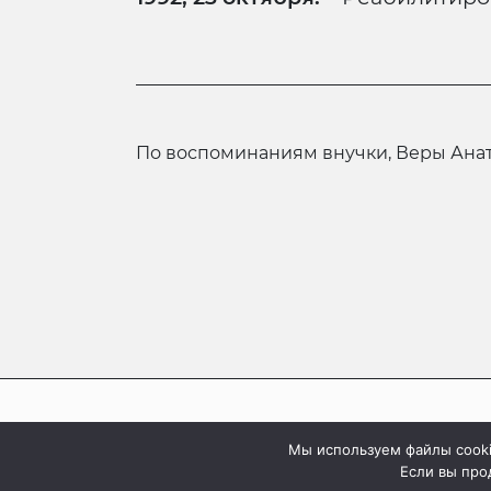
По воспоминаниям внучки, Веры Ан
Мы используем файлы cooki
База данных «Воспоминания о ГУЛАГе и и
Если вы прод