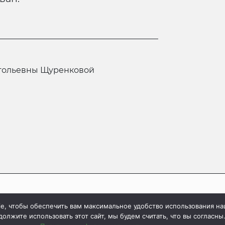
атольевны Щуренковой
e, чтобы обеспечить вам максимальное удобство использования на
Если вы н
х авторы», 1997-2026
олжите использовать этот сайт, мы будем считать, что вы согласны
нажмит