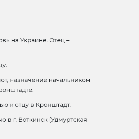
овь на Украине. Отец –
у.
от, назначение начальником
ронштадте.
ю к отцу в Кронштадт.
ю в г. Воткинск (Удмуртская