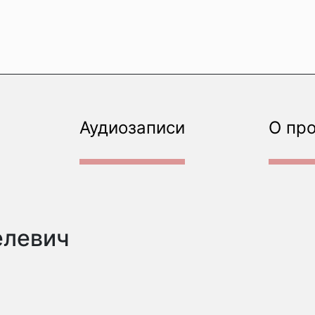
Аудиозаписи
О пр
елевич