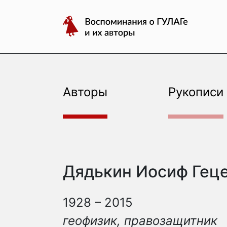
авторы
Перейти
Воспоминания
к
о
содержимому
ГУЛАГе
и
их
авторы
Авторы
Рукописи
Дядькин Иосиф Гец
1928 – 2015
геофизик, правозащитник