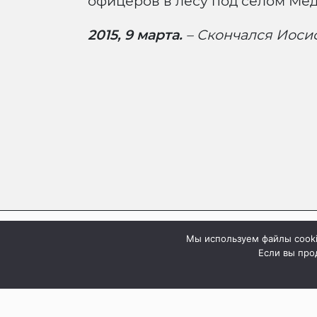
офицеров в лесу под селом Мед
2015, 9 марта.
– Скончался Иоси
Мы используем файлы cooki
Если вы прод
База данных «Воспоминания о ГУЛАГе и и