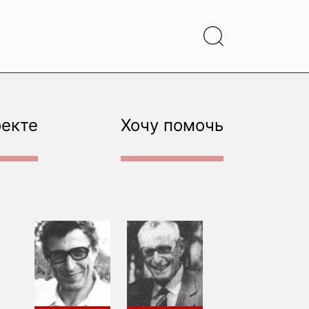
оекте
Хочу помочь