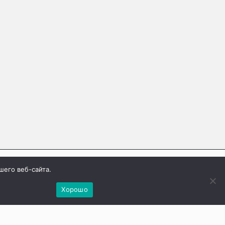
шего веб-сайта.
.
ашли ошибку, выделите фрагмент текста и
Хорошо
е одновременно клавиши
Ctrl
+
Enter