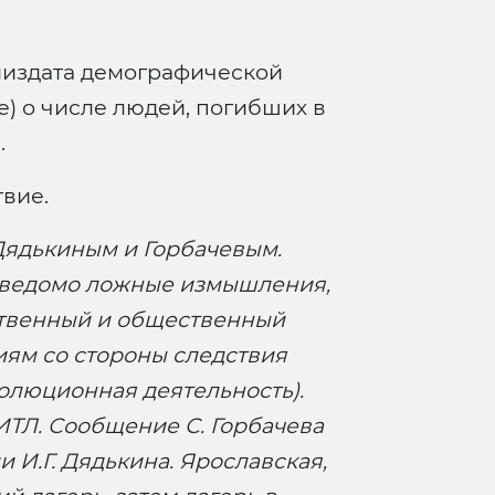
издата демографической
е) о числе людей, погибших в
.
твие.
Дядькиным и Горбачевым.
заведомо ложные измышления,
ственный и общественный
ниям со стороны следствия
олюционная деятельность).
ИТЛ. Сообщение С. Горбачева
и И.Г. Дядькина. Ярославская,