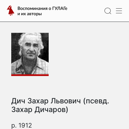
Перейти
Воспоминания
к
о
содержимому
ГУЛАГе
и
их
авторы
Дич Захар Львович (псевд.
Захар Дичаров)
р. 1912