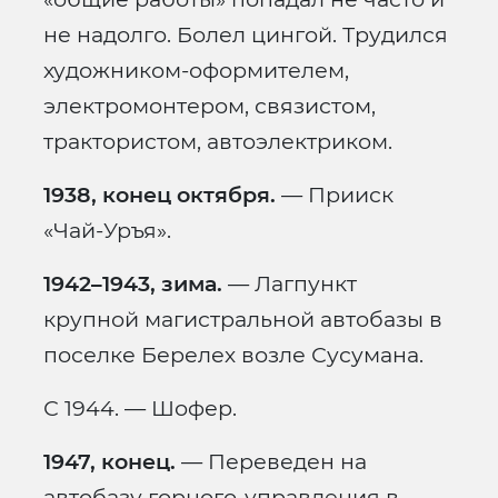
не надолго. Болел цингой. Трудился
художником-оформителем,
электромонтером, связистом,
трактористом, автоэлектриком.
1938, конец октября.
— Прииск
«Чай-Уръя».
1942–1943, зима.
— Лагпункт
крупной магистральной автобазы в
поселке Берелех возле Сусумана.
С 1944. — Шофер.
1947, конец.
— Переведен на
автобазу горного-управления в