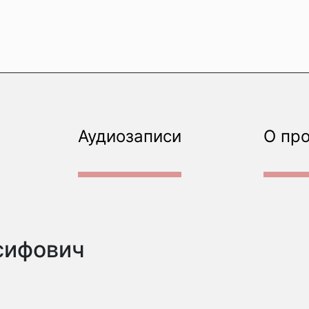
Аудиозаписи
О пр
сифович