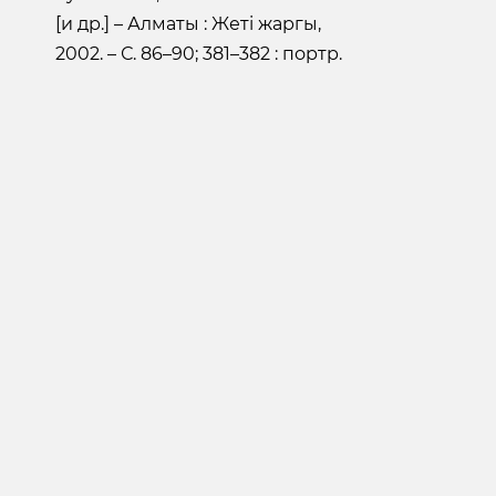
[и др.] – Алматы : Жетi жаргы,
2002. – С. 86–90; 381–382 : портр.