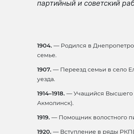
партийный и советский ра
1904.
— Родился в Днепропетров
семье.
1907.
— Переезд семьи в село Е
уезда.
1914–1918.
— Учащийся Высшего н
Акмолинск).
1919.
— Помощник волостного пис
1920.
— Вступление в ряды РКП(