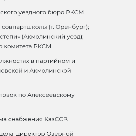
ского уездного бюро РКСМ.
совпартшколы (г. Оренбург);
степи» (Акмолинский уезд);
о комитета РКСМ.
лжностях в партийном и
ловской и Акмолинской
товок по Алексеевскому
ма снабжения КазССР.
дела, директор Озерной