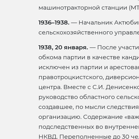
машинотракторной станции (МТС
1936–1938.
— Начальник Актюбин
сельскохозяйственного управл
1938, 20 января.
— После участи
обкома партии в качестве канд
исключен из партии и арестова
правотроцкистского, диверсио
центра. Вместе с С.И. Денисенк
руководство областного сельск
создавшее, по мысли следстви
организацию. Содержание «важ
подследственных во внутренне
НКВД. Переполненные до 30 че