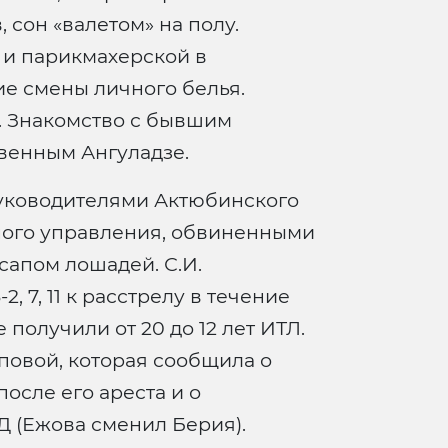
 сон «валетом» на полу.
и и парикмахерской в
ие смены личного белья.
. Знакомство с бывшим
венным Ангуладзе.
руководителями Актюбинского
ного управления, обвиненными
сапом лошадей. С.И.
, 7, 11 к расстрелу в течение
 получили от 20 до 12 лет ИТЛ.
повой, которая сообщила о
осле его ареста и о
Д (Ежова сменил Берия).