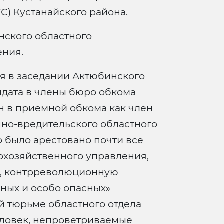
) Кустанайского района.
ского областного
ения.
я в заседании Актюбинского
идата в члены бюро обкома
н в приемной обкома как член
нно-вредительского областного
о было арестовано почти все
охозяйственного управления,
я, контрреволюционную
ных и особо опасных»
й тюрьме областного отдела
ловек, непроветриваемые