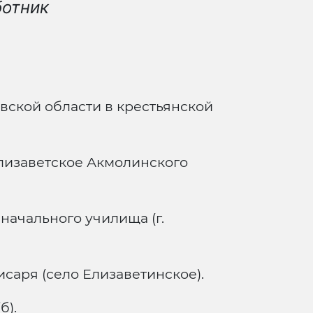
ботник
ской области в крестьянской
лизаветское Акмолинского
ачального училища (г.
аря (село Елизаветинское).
б).