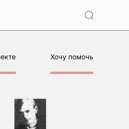
оекте
Хочу помочь