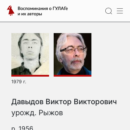
Перейти
Воспоминания
к
о
содержимому
ГУЛАГе
и
их
авторы
1979 г.
Давыдов Виктор Викторович
урожд. Рыжов
р. 1956