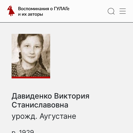
Перейти
Воспоминания
к
о
содержимому
ГУЛАГе
и
их
авторы
Давиденко Виктория
Станиславовна
урожд. Аугустане
р. 1929