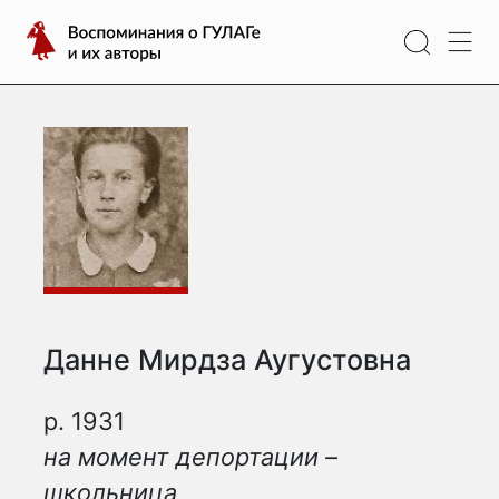
Перейти
Воспоминания
к
о
содержимому
ГУЛАГе
и
их
авторы
Данне Мирдза Аугустовна
р. 1931
на момент депортации –
школьница