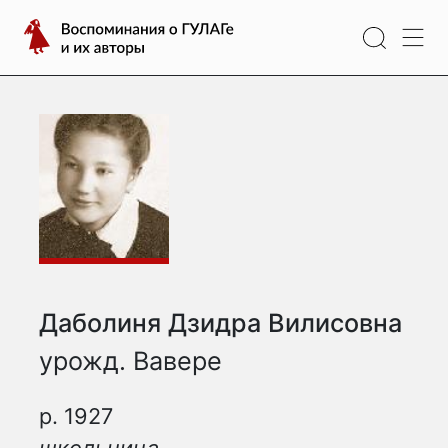
Перейти
Воспоминания
к
о
содержимому
ГУЛАГе
и
их
авторы
Даболиня Дзидра Вилисовна
урожд. Вавере
р. 1927