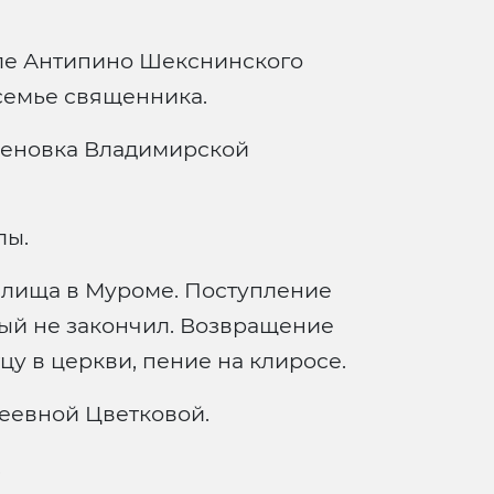
еле Антипино Шекснинского
семье священника.
меновка Владимирской
лы.
илища в Муроме. Поступление
рый не закончил. Возвращение
цу в церкви, пение на клиросе.
еевной Цветковой.
.