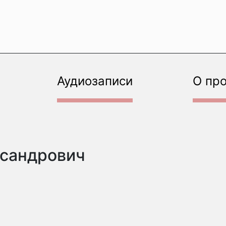
Аудиозаписи
О пр
ксандрович