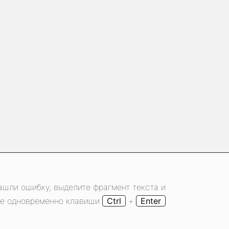
ашли ошибку, выделите фрагмент текста и
е одновременно клавиши
Ctrl
+
Enter