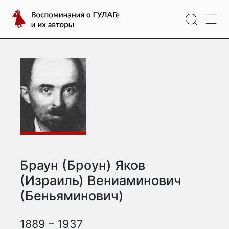
Перейти
Воспоминания
к
о
содержимому
ГУЛАГе
и
их
авторы
Браун (Броун) Яков
(Израиль) Вениаминович
(Беньяминович)
1889 – 1937