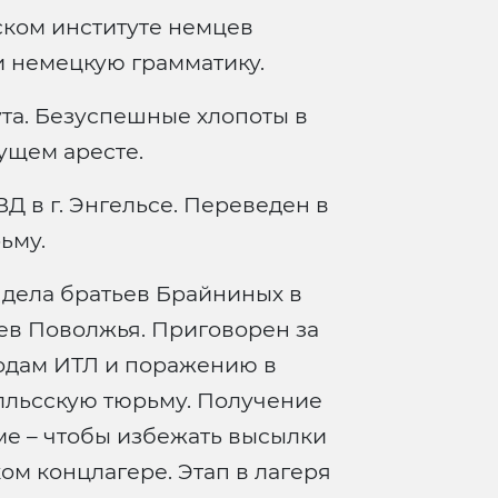
ском институте немцев
 и немецкую грамматику.
ута. Безуспешные хлопоты в
ущем аресте.
Д в г. Энгельсе. Переведен в
ьму.
 дела братьев Брайниных в
ев Поволжья. Приговорен за
годам ИТЛ и поражению в
елльсскую тюрьму. Получение
ме – чтобы избежать высылки
ом концлагере. Этап в лагеря