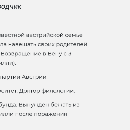
водчик
звестной австрийской семье
дила навещать своих родителей
). Возвращение в Вену с 3-
илли).
партии Австрии.
ситет. Доктор филологии.
бунда. Вынужден бежать из
Вилли после поражения