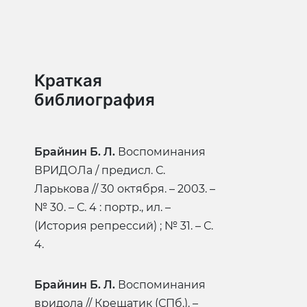
Краткая
библиография
Брайнин Б. Л.
Воспоминания
ВРИДОЛа / предисл. С.
Ларькова // 30 октября. – 2003. –
№ 30. – С. 4 : портр., ил. –
(История репрессий) ; № 31. – С.
4.
Брайнин Б. Л.
Воспоминания
вридола // Крещатик (СПб.). –