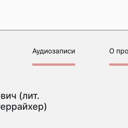
Аудиозаписи
О пр
вич (лит.
террайхер)