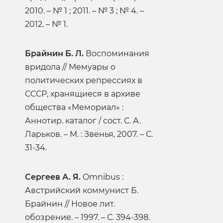
2010. – № 1 ; 2011. – № 3 ; № 4. –
2012. – № 1.
Брайнин Б. Л.
Воспоминания
вридола // Мемуары о
политических репрессиях в
СССР, хранящиеся в архиве
общества «Мемориал» :
Аннотир. каталог / сост. С. А.
Ларьков. – М. : Звенья, 2007. – С.
31-34.
Сергеев А. Я.
Omnibus :
Австрийский коммунист Б.
Брайнин // Новое лит.
обозрение. – 1997. – С. 394-398.