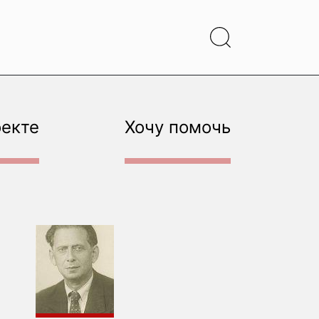
оекте
Хочу помочь