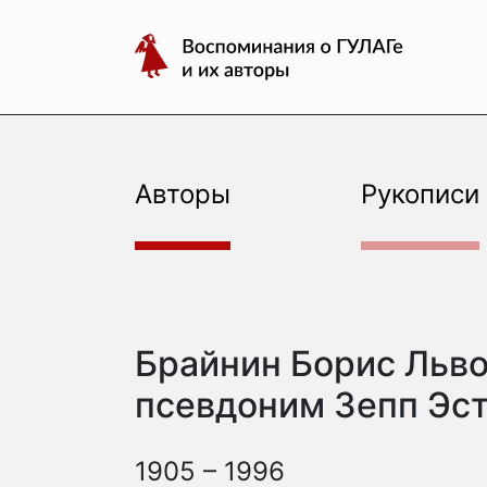
авторы
Перейти
Воспоминания
к
о
содержимому
ГУЛАГе
и
их
авторы
Авторы
Рукописи
Брайнин Борис Льво
псевдоним Зепп Эс
1905 – 1996