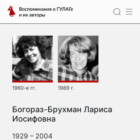
Перейти
Воспоминания
к
о
содержимому
ГУЛАГе
и
их
авторы
1960-е гг.
1989 г.
Богораз-Брухман Лариса
Иосифовна
1929 – 2004