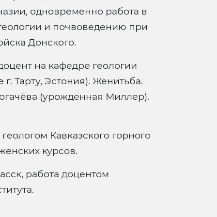
назии, одновременно работа в
огеологии и почвоведению при
ойска Донского.
-доцент на кафедре геологии
г. Тарту, Эстония). Женитьба.
огачёва (урожденная Миллер).
 геологом Кавказского горного
женских курсов.
сск, работа доцентом
титута.