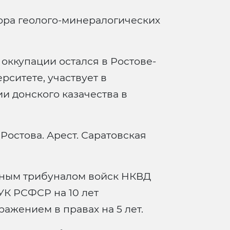
ора геолого-минералогических
оккупации остался в Ростове-
рситете, участвует в
и донского казачества в
остова. Арест. Саратовская
ным трибуналом войск НКВД
 УК РСФСР на 10 лет
жением в правах на 5 лет.