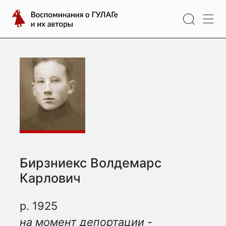
Перейти
Воспоминания
к
о
содержимому
ГУЛАГе
и
их
авторы
Бирзниекс Волдемарс
Карлович
р. 1925
на момент депортации -