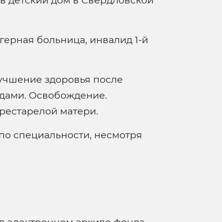
в детский дом в Свердловской
герная больница, инвалид 1-й
учшение здоровья после
одами. Освобождение.
рестарелой матери.
по специальности, несмотря