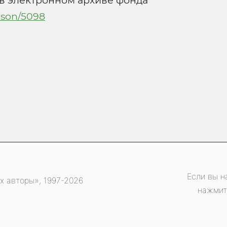
в электронном архиве фонда
erson/5098
Если вы н
х авторы», 1997-2026
нажмит