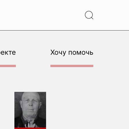
оекте
Хочу помочь