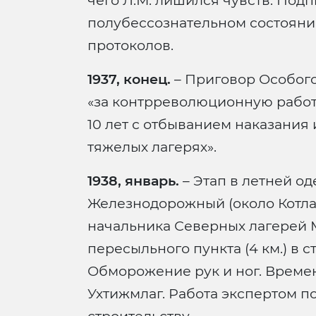
чего Л.М. лишился чувств. Под
полубессознательном состояни
протоколов.
1937, конец.
– Приговор Особог
«за контрреволюционную работ
10 лет с отбыванием наказания
тяжелых лагерях».
1938, январь.
– Этап в летней од
Железнодорожный (около Котла
начальника Северных лагерей М
пересыльного пункта (4 км.) в с
Обморожение рук и ног. Време
Ухтижмлаг. Работа экспертом 