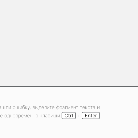
ашли ошибку, выделите фрагмент текста и
е одновременно клавиши
Ctrl
+
Enter