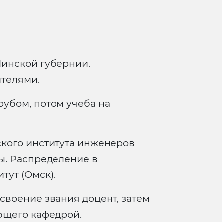
Минской губернии.
телями.
рубом, потом учеба на
кого института инженеров
ы. Распределение в
тут (Омск).
своение звания доцент, затем
ющего кафедрой.