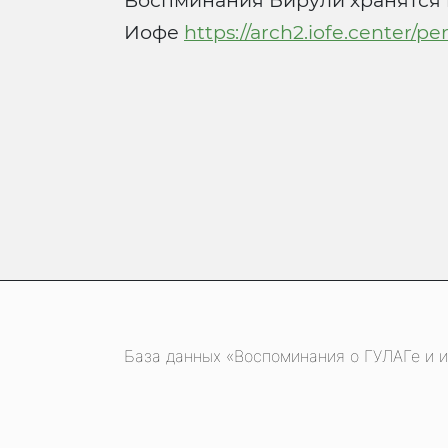
Воспминания Бирули хранятся 
Иофе
https://arch2.iofe.center/p
База данных «Воспоминания о ГУЛАГе и и