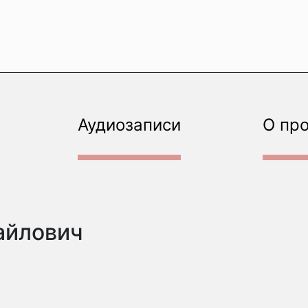
Аудиозаписи
О пр
айлович