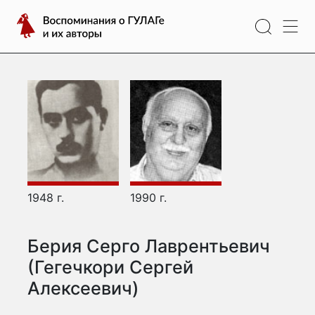
Перейти
Воспоминания
к
о
содержимому
ГУЛАГе
и
их
авторы
1948 г.
1990 г.
Берия Серго Лаврентьевич
(Гегечкори Сергей
Алексеевич)