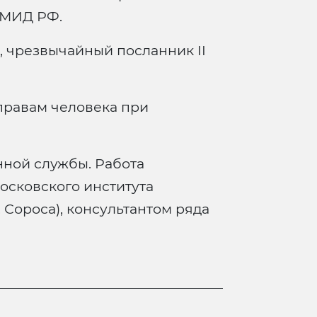
 МИД РФ.
 чрезвычайный посланник II
правам человека при
нной службы. Работа
сковского института
 Сороса), консультантом ряда