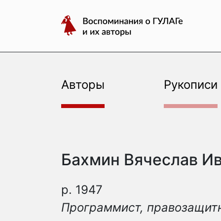
авторы
Перейти
Воспоминания
к
о
содержимому
ГУЛАГе
и
их
авторы
Авторы
Рукописи
Бахмин Вячеслав И
р. 1947
Программист, правозащит