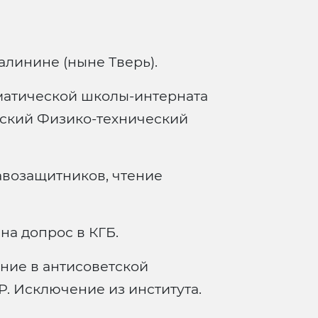
алинине (ныне Тверь).
матической школы-интерната
вский Физико-технический
авозащитников, чтение
на допрос в КГБ.
ение в антисоветской
Р. Исключение из института.