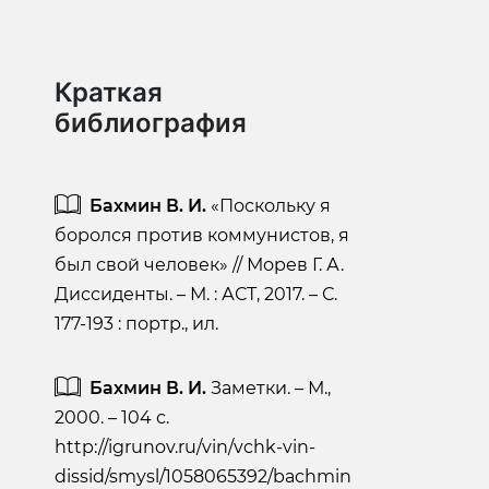
Краткая
библиография
Бахмин В. И.
«Поскольку я
боролся против коммунистов, я
был свой человек» // Морев Г. А.
Диссиденты. – М. : АСТ, 2017. – С.
177-193 : портр., ил.
Бахмин В. И.
Заметки. – М.,
2000. – 104 с.
http://igrunov.ru/vin/vchk-vin-
dissid/smysl/1058065392/bachmin