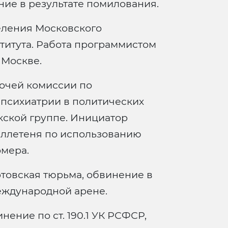
ие в результате помилования.
еления Московского
титута. Работа программистом
 Москве.
бочей комиссии по
психиатрии в политических
кской группе. Инициатор
ллетеня по использованию
омера.
ртовская тюрьма, обвинение в
еждународной арене.
инение по ст. 190.1 УК РСФСР,