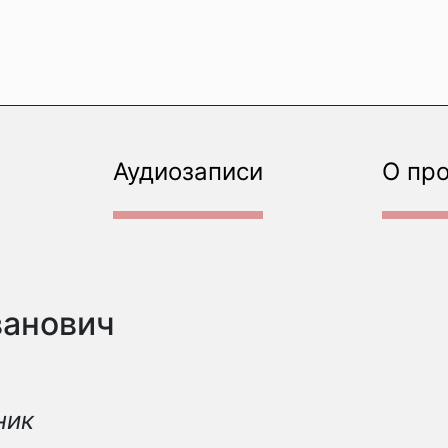
Аудиозаписи
О пр
ванович
ник