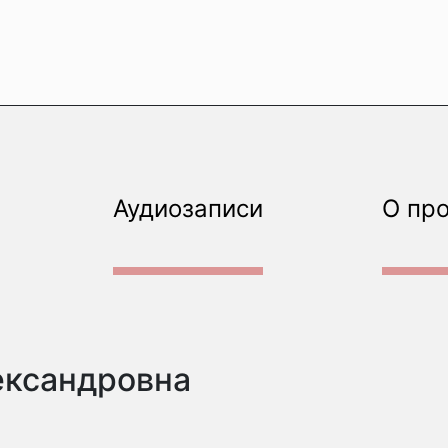
Аудиозаписи
О пр
ександровна