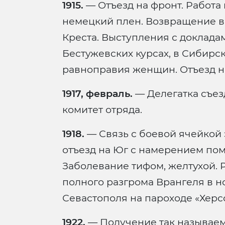
1915.
— Отъезд на фронт. Работа 
немецкий плен. Возвращение в
Креста. Выступления с докладам
Бестужевских курсах, в Сибирск
равноправия женщин. Отъезд на
1917, февраль.
— Делегатка съез
комитет отряда.
1918.
— Связь с боевой ячейкой 
отъезд на Юг с намерением пом
Заболевание тифом, желтухой. 
полного разгрома Врангеля в но
Севастополя на пароходе «Херс
1922.
— Получение так называе