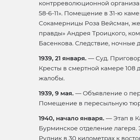
контрреволюционной организац
58-6-11». Помещение в 31-ю каме
Сокамерницы Роза Вейсман, же
правды» Андрея Троицкого, ко
Басенкова. Следствие, ночные 
1939, 21 января.
— Суд. Приговор
Кресты в смертной камере 108 
жалобы.
1939, 9 мая.
— Объявление о пере
Помещение в пересыльную тюр
1940, начало января.
— Этап в К
Бурминское отделение лагеря. 
Рудник в 30 километрах к восто